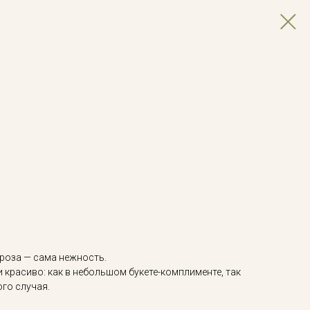
роза — сама нежность.
и красиво: как в небольшом букете-комплименте, так
ого случая.