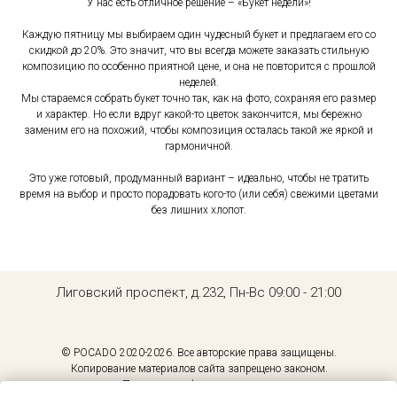
У нас есть отличное решение – «Букет недели»!
Каждую пятницу мы выбираем один чудесный букет и предлагаем его со
скидкой до 20%. Это значит, что вы всегда можете заказать стильную
композицию по особенно приятной цене, и она не повторится с прошлой
неделей.
Мы стараемся собрать букет точно так, как на фото, сохраняя его размер
и характер. Но если вдруг какой-то цветок закончится, мы бережно
заменим его на похожий, чтобы композиция осталась такой же яркой и
гармоничной.
Это уже готовый, продуманный вариант – идеально, чтобы не тратить
время на выбор и просто порадовать кого-то (или себя) свежими цветами
без лишних хлопот.
Лиговский проспект, д.232, Пн-Вс 09:00 - 21:00
© РОСАDО 2020-2026. Все авторские права защищены.
Копирование материалов сайта запрещено законом.
Политика конфиденциальности