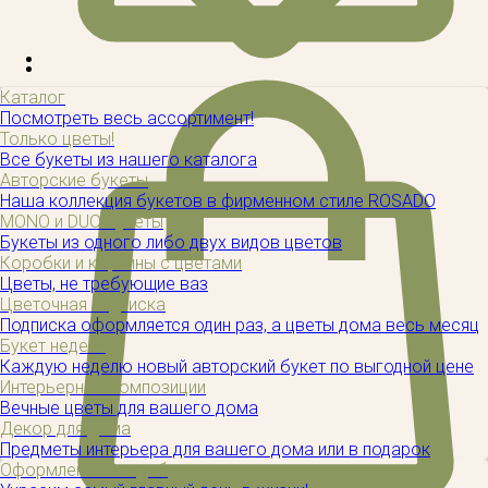
Каталог
Посмотреть весь ассортимент!
Только цветы!
Все букеты из нашего каталога
Авторские букеты
Наша коллекция букетов в фирменном стиле ROSADO
MONO и DUO букеты
Букеты из одного либо двух видов цветов
Коробки и корзины с цветами
Цветы, не требующие ваз
Цветочная подписка
Подписка оформляется один раз, а цветы дома весь месяц
Букет недели
Каждую неделю новый авторский букет по выгодной цене
Интерьерные композиции
Вечные цветы для вашего дома
Декор для дома
Предметы интерьера для вашего дома или в подарок
Оформление свадеб